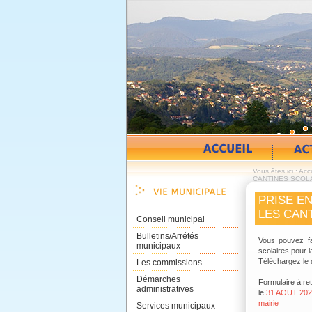
Vous êtes ici :
Accu
CANTINES SCOL
PRISE E
LES CAN
Conseil municipal
Bulletins/Arrétés
Vous pouvez fa
municipaux
scolaires pour la
Téléchargez le
Les commissions
Démarches
Formulaire à ret
administratives
le
31 AOUT 2024 
mairie
Services municipaux