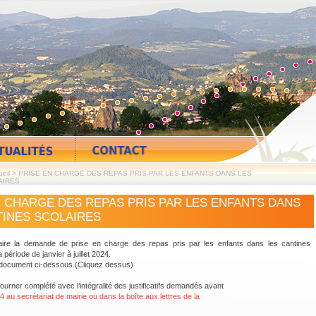
eil
>
PRISE EN CHARGE DES REPAS PRIS PAR LES ENFANTS DANS LES
AIRES
N CHARGE DES REPAS PRIS PAR LES ENFANTS DANS
TINES SCOLAIRES
Descriptif, règlem
ire la demande de prise en charge des repas pris par les enfants dans les cantines
 période de janvier à juillet 2024.
 document ci-dessous.(Cliquez dessus)
ourner complété avec l’intégralité des justificatifs demandés avant
au secrétariat de mairie ou dans la boîte aux lettres de la